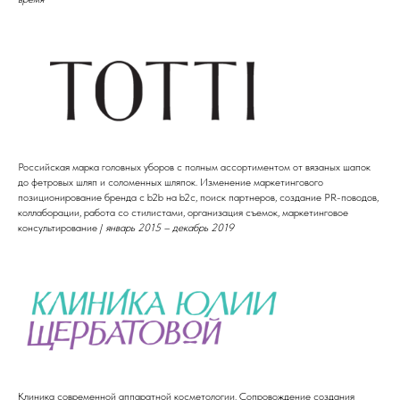
Российская марка головных уборов с полным ассортиментом от вязаных шапок
до фетровых шляп и соломенных шляпок. Изменение маркетингового
позиционирование бренда с b2b на b2c, поиск партнеров, создание PR-поводов,
коллаборации, работа со стилистами, организация съемок, маркетинговое
консультирование /
январь 2015 – декабрь 2019
Клиника современной аппаратной косметологии. Сопровождение создания