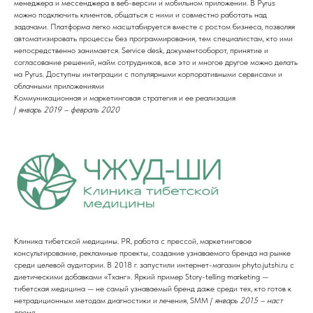
менеджера и мессенджера в веб-версии и мобильном приложении. В Pyrus
можно подключить клиентов, общаться с ними и совместно работать над
задачами. Платформа легко масштабируется вместе с ростом бизнеса, позволяя
автоматизировать процессы без программирования, тем специалистам, кто ими
непосредственно занимается. Service desk, документооборот, принятие и
согласование решений, найм сотрудников, все это и многое другое можно делать
на Pyrus. Доступны интеграции с популярными корпоративными сервисами и
облачными приложениями
Коммуникационная и маркетинговая стратегия и ее реализация
/
январь 2019 – февраль 2020
Клиника тибетской медицины. PR, работа с прессой, маркетинговое
консультирование, рекламные проекты, создание узнаваемого бренда на рынке
среди целевой аудитории. В 2018 г. запустили интернет-магазин phyto.jutshi.ru с
диетическими добавками «Тханг». Яркий пример Story-telling marketing —
тибетская медицина — не самый узнаваемый бренд даже среди тех, кто готов к
нетрадиционным методам диагностики и лечения, SMM /
январь 2015 – наст
время