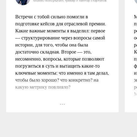
бизнес-консультант, трекер и ментор стартапов
Встречи с тобой сильно помогли в
М
подготовке кейсов для отраслевой премии.
п
Какие важные моменты я выделил: первое
р
— структурирование через вопросы самой
о
истории, для того, чтобы она была
р
достаточно складная. Второе — это,
К
несомненно, вопросы, которые позволяют
п
погрузиться в суть и вытащить какие-то
ф
ключевые моменты: что именно я там делал,
и
чтобы было хорошо? что конкретно? на
э
какую метрику повлияло?
р
М
Мне это позволило больше фокусироваться
н
в дальнейшей работе на этих аспектах. Это
э
лучше запоминалось, чем когда я сам думал.
м
Ну и в-третьих, мне кажется, что это
п
индивидуальная твоя фишка — вот такая
п
поддержка. Сам в себя больше верить