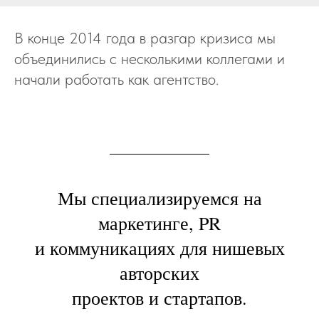
начинаешь, собирая свой же кейс.
В конце 2014 года в разгар кризиса мы
Все взаимодействие, оно, кроме того, что
объединились с несколькими коллегами и
помогает собрать правильный кейс,
начали работать как агентство.
который вот как мы видим, выигрывает
премии, вытащить метрики и еще кучу
всего важного в профессии , оно еще и
поддерживает, укрепляет, внушает веру в
свои силы.
Мы специализируемся на
маркетинге, PR
и коммуникациях для нишевых
авторских
проектов и стартапов.