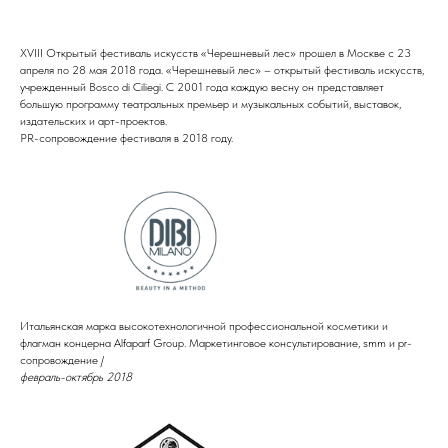
XVIII Открытый фестиваль искусств «Черешневый лес» прошел в Москве с 23
апреля по 28 мая 2018 года. «Черешневый лес» – открытый фестиваль искусств,
учрежденный Bosco di Ciliegi. С 2001 года каждую весну он представляет
большую программу театральных премьер и музыкальных событий, выставок,
издательских и арт-проектов.
PR-сопровождение фестиваля в 2018 году.
Итальянская марка высокотехнологичной профессиональной косметики и
флагман концерна Alfaparf Group. Маркетинговое консультирование, smm и pr-
сопровождение /
февраль-октябрь 2018